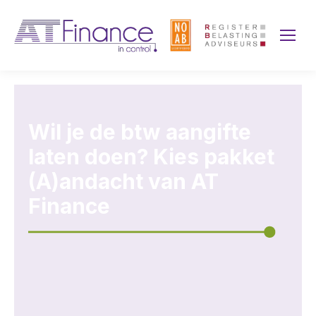
Wil je de btw aangifte
laten doen? Kies pakket
(A)andacht van AT
Finance